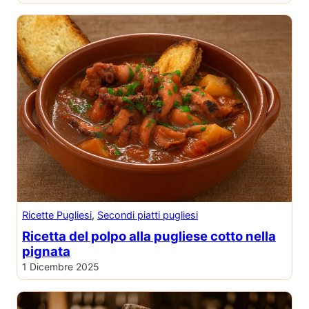
Ricette Pugliesi
, 
Secondi piatti pugliesi
Ricetta del polpo alla pugliese cotto nella
pignata
1 Dicembre 2025