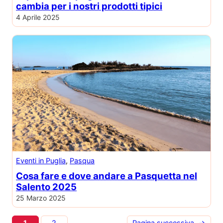
cambia per i nostri prodotti tipici
4 Aprile 2025
Eventi in Puglia
, 
Pasqua
Cosa fare e dove andare a Pasquetta nel
Salento 2025
25 Marzo 2025
1
2
Pagina successiva
→