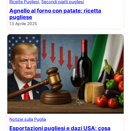
Ricette Pugliesi
, 
Secondi piatti pugliesi
Agnello al forno con patate: ricetta
pugliese
13 Aprile 2025
Notizie sulla Puglia
Esportazioni pugliesi e dazi USA: cosa