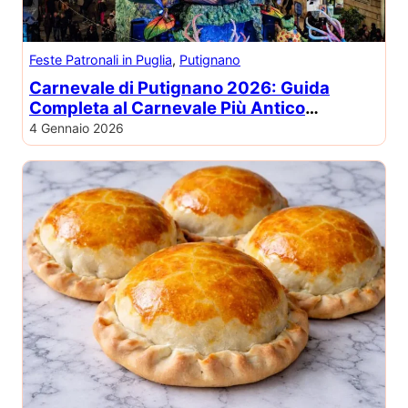
Feste Patronali in Puglia
, 
Putignano
Carnevale di Putignano 2026: Guida
Completa al Carnevale Più Antico
d’Europa
4 Gennaio 2026