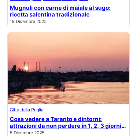
Mugnuli con carne di maiale al sugo:
ricetta salentina tradizionale
19 Dicembre 2025
Città della Puglia
Cosa vedere a Taranto e dintorni:
attrazioni da non perdere in 1, 2, 3 giorni o
solo mezza giornata
5 Dicembre 2025