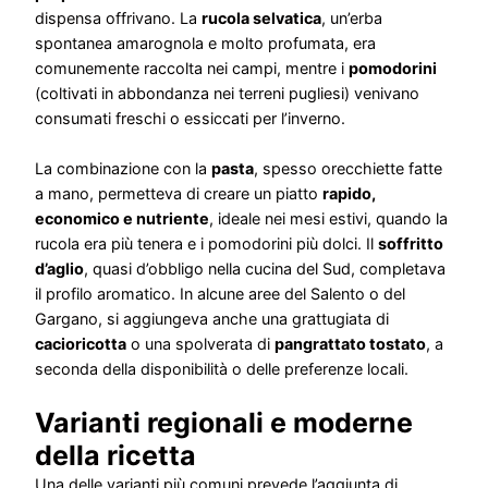
dispensa offrivano. La
rucola selvatica
, un’erba
spontanea amarognola e molto profumata, era
comunemente raccolta nei campi, mentre i
pomodorini
(coltivati in abbondanza nei terreni pugliesi) venivano
consumati freschi o essiccati per l’inverno.
La combinazione con la
pasta
, spesso orecchiette fatte
a mano, permetteva di creare un piatto
rapido,
economico e nutriente
, ideale nei mesi estivi, quando la
rucola era più tenera e i pomodorini più dolci. Il
soffritto
d’aglio
, quasi d’obbligo nella cucina del Sud, completava
il profilo aromatico. In alcune aree del Salento o del
Gargano, si aggiungeva anche una grattugiata di
cacioricotta
o una spolverata di
pangrattato tostato
, a
seconda della disponibilità o delle preferenze locali.
Varianti regionali e moderne
della ricetta
Una delle varianti più comuni prevede l’aggiunta di