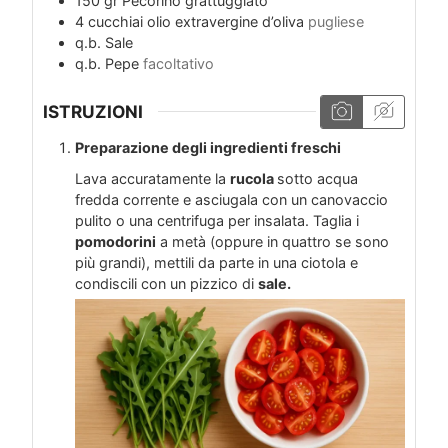
150
gr
Pecorino grattuggiato
4
cucchiai
olio extravergine d’oliva
pugliese
q.b.
Sale
q.b.
Pepe
facoltativo
ISTRUZIONI
Preparazione degli ingredienti freschi
Lava accuratamente la
rucola
sotto acqua
fredda corrente e asciugala con un canovaccio
pulito o una centrifuga per insalata. Taglia i
pomodorini
a metà (oppure in quattro se sono
più grandi), mettili da parte in una ciotola e
condiscili con un pizzico di
sale.