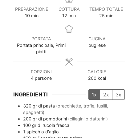
PREPARAZIONE
COTTURA
TEMPO TOTALE
minuti
minuti
minuti
10
min
12
min
25
min
PORTATA
CUCINA
Portata principale, Primi
pugliese
piatti
PORZIONI
CALORIE
4
persone
200
kcal
INGREDIENTI
1x
2x
3x
320
gr
di pasta
(orecchiette, trofie, fusilli,
spaghetti)
200
gr
di pomodorini
(ciliegini o datterini)
100
gr
di rucola fresca
1
spicchio
d'aglio