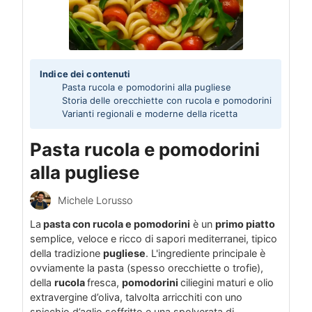
Indice dei contenuti
Pasta rucola e pomodorini alla pugliese
Storia delle orecchiette con rucola e pomodorini
Varianti regionali e moderne della ricetta
Pasta rucola e pomodorini
alla pugliese
Michele Lorusso
La
pasta con rucola e pomodorini
è un
primo piatto
semplice, veloce e ricco di sapori mediterranei, tipico
della tradizione
pugliese
. L'ingrediente principale è
ovviamente la pasta (spesso orecchiette o trofie),
della
rucola
fresca,
pomodorini
ciliegini maturi e olio
extravergine d’oliva, talvolta arricchiti con uno
spicchio d’aglio soffritto e una spolverata di