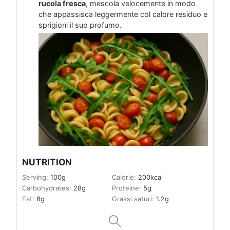
rucola fresca
, mescola velocemente in modo
che appassisca leggermente col calore residuo e
sprigioni il suo profumo.
NUTRITION
Serving:
100
g
Calorie:
200
kcal
Carbohydrates:
28
g
Proteine:
5
g
Fat:
8
g
Grassi saturi:
1.2
g