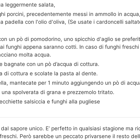
qua leggermente salata,
nghi porcini, precedentemente messi in ammollo in acqua
na padella con l'olio d'oliva, (Se usate i cardoncelli salta
con un pò di pomodorino, uno spicchio d'aglio se preferi
i ai funghi appena saranno cotti. In caso di funghi fresch
cacciano molta acqua.
 e bagnate con un pò d’acqua di cottura.
 di cottura e scolate la pasta al dente.
della, mantecate per 1 minuto aggiungendo un pò di acqua
una spolverata di grana e prezzemolo tritato.
ecchiette salsiccia e funghi alla pugliese
dal sapore unico. E’ perfetto in qualsiasi stagione ma ric
 freschi. Però sarebbe un peccato privarsene il resto del