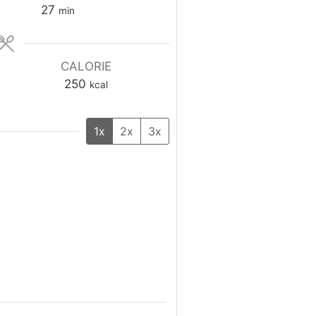
minuti
27
min
CALORIE
250
kcal
1x
2x
3x