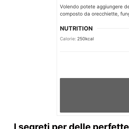
Volendo potete aggiungere del
composto da orecchiette, fung
NUTRITION
Calorie:
250
kcal
I segreti per delle perfet