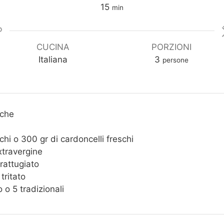
minuti
15
min
CUCINA
PORZIONI
Italiana
3
persone
sche
chi o 300 gr di cardoncelli freschi
extravergine
rattugiato
tritato
o o 5 tradizionali