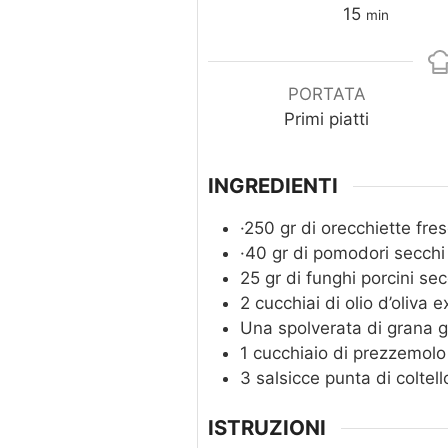
minuti
15
min
PORTATA
Primi piatti
INGREDIENTI
·250 gr di orecchiette fre
·40 gr di pomodori secchi
25
gr
di funghi porcini sec
2
cucchiai di olio d’oliva 
Una spolverata di grana g
1
cucchiaio di prezzemolo 
3
salsicce punta di coltell
ISTRUZIONI