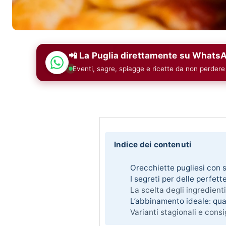
📲 La Puglia direttamente su Whats
Eventi, sagre, spiagge e ricette da non perdere
Indice dei contenuti
Orecchiette pugliesi con s
I segreti per delle perfet
La scelta degli ingredienti
L’abbinamento ideale: qual
Varianti stagionali e consi