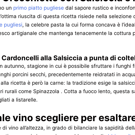
ano un
primo piatto pugliese
dal sapore rustico e inconfond
’ottima riuscita di questa ricetta risiede nella selezione d
e pugliesi
, la celebre pasta la cui forma concava è l’ideal
fresco artigianale che mantenga tenacemente la cottura 
 Cardoncelli alla Salsiccia a punta di colte
utunno, stagione in cui è possibile sfruttare i funghi fre
i funghi porcini secchi, precedentemente reidratati in acq
lla ricetta è però la carne: la tradizione esige la salsicc
ntri rurali come Spinazzola . Cotta a fuoco lento, questa 
ati a listarelle.
e vino scegliere per esaltare
 di vino all’altezza, in grado di bilanciare la sapidità de