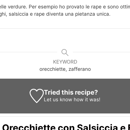
le verdure. Per esempio ho provato le rape e sono ottime
hi, salsiccia e rape diventa una pietanza unica.
KEYWORD
orecchiette, zafferano
Tried this recipe?
Let us know
how it was!
te Orecchiette con Salsiccia e