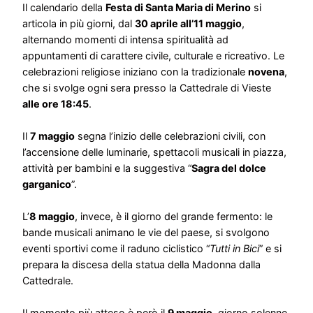
Il calendario della
Festa di Santa Maria di Merino
si
articola in più giorni, dal
30 aprile all’11 maggio
,
alternando momenti di intensa spiritualità ad
appuntamenti di carattere civile, culturale e ricreativo. Le
celebrazioni religiose iniziano con la tradizionale
novena
,
che si svolge ogni sera presso la Cattedrale di Vieste
alle ore 18:45
.
Il
7 maggio
segna l’inizio delle celebrazioni civili, con
l’accensione delle luminarie, spettacoli musicali in piazza,
attività per bambini e la suggestiva “
Sagra del dolce
garganico
”.
L’
8 maggio
, invece, è il giorno del grande fermento: le
bande musicali animano le vie del paese, si svolgono
eventi sportivi come il raduno ciclistico “
Tutti in Bici
” e si
prepara la discesa della statua della Madonna dalla
Cattedrale.
Il momento più atteso è però il
9 maggio
, giorno solenne