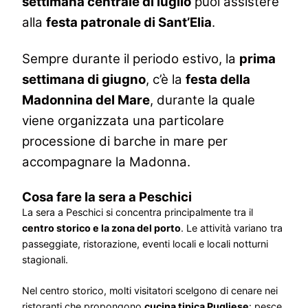
settimana centrale di luglio
puoi assistere
alla
festa patronale di Sant’Elia
.
Sempre durante il periodo estivo, la
prima
settimana di giugno
, c’è la
festa della
Madonnina del Mare
, durante la quale
viene organizzata una particolare
processione di barche in mare per
accompagnare la Madonna.
Cosa fare la sera a Peschici
La sera a Peschici si concentra principalmente tra il
centro storico e la zona del porto
. Le attività variano tra
passeggiate, ristorazione, eventi locali e locali notturni
stagionali.
Nel centro storico, molti visitatori scelgono di cenare nei
ristoranti che propongono
cucina tipica Pugliese
: pesce