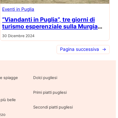
Eventi in Puglia
“Viandanti in Puglia”, tre giorni di
turismo esperenziale sulla Murgia
con la partecipazione straordinaria
30 Dicembre 2024
di Ezio Bosso
Pagina successiva
→
lle spiagge
Dolci pugliesi
Primi piatti pugliesi
più belle
Secondi piatti pugliesi
azzo