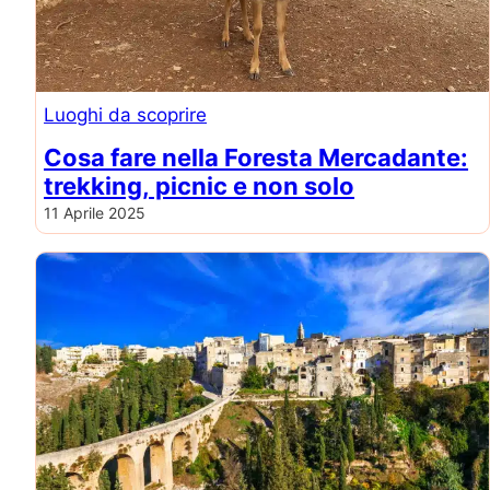
Luoghi da scoprire
Cosa fare nella Foresta Mercadante:
trekking, picnic e non solo
11 Aprile 2025