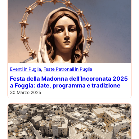
Eventi in Puglia
, 
Feste Patronali in Puglia
Festa della Madonna dell’Incoronata 2025
a Foggia: date, programma e tradizione
30 Marzo 2025