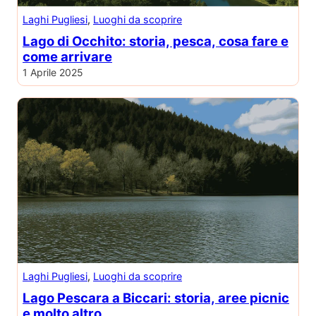
Laghi Pugliesi
, 
Luoghi da scoprire
Lago di Occhito: storia, pesca, cosa fare e
come arrivare
1 Aprile 2025
Laghi Pugliesi
, 
Luoghi da scoprire
Lago Pescara a Biccari: storia, aree picnic
e molto altro