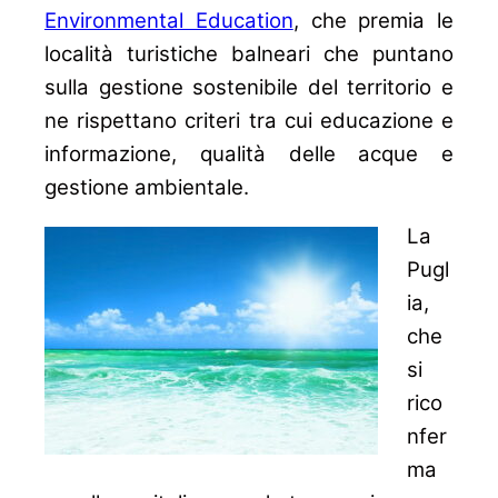
Environmental Education
, che premia le
località turistiche balneari che puntano
sulla gestione sostenibile del territorio e
ne rispettano criteri tra cui educazione e
informazione, qualità delle acque e
gestione ambientale.
La
Pugl
ia,
che
si
rico
nfer
ma