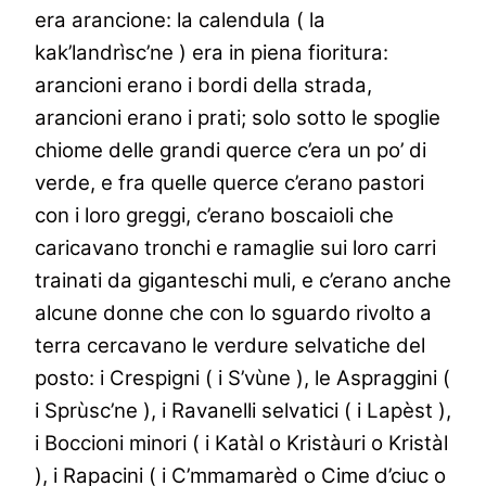
era arancione: la calendula ( la
kak’landrìsc’ne ) era in piena fioritura:
arancioni erano i bordi della strada,
arancioni erano i prati; solo sotto le spoglie
chiome delle grandi querce c’era un po’ di
verde, e fra quelle querce c’erano pastori
con i loro greggi, c’erano boscaioli che
caricavano tronchi e ramaglie sui loro carri
trainati da giganteschi muli, e c’erano anche
alcune donne che con lo sguardo rivolto a
terra cercavano le verdure selvatiche del
posto: i Crespigni ( i S’vùne ), le Aspraggini (
i Sprùsc’ne ), i Ravanelli selvatici ( i Lapèst ),
i Boccioni minori ( i Katàl o Kristàuri o Kristàl
), i Rapacini ( i C’mmamarèd o Cime d’ciuc o