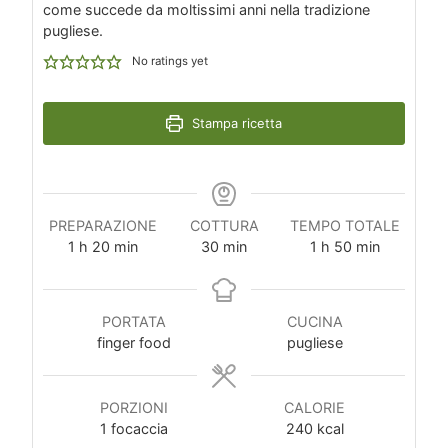
come succede da moltissimi anni nella tradizione
pugliese.
No ratings yet
Stampa ricetta
PREPARAZIONE
COTTURA
TEMPO TOTALE
ora
minuti
minuti
ora
minuti
1
h
20
min
30
min
1
h
50
min
PORTATA
CUCINA
finger food
pugliese
PORZIONI
CALORIE
1
focaccia
240
kcal