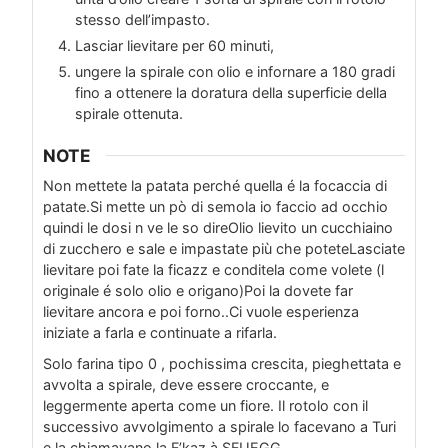
stesso dell’impasto.
Lasciar lievitare per 60 minuti,
ungere la spirale con olio e infornare a 180 gradi
fino a ottenere la doratura della superficie della
spirale ottenuta.
NOTE
Non mettete la patata perché quella é la focaccia di
patate.
Si mette un pò di semola io faccio ad occhio
quindi le dosi n ve le so dire
Olio lievito un cucchiaino
di zucchero e sale e impastate più che potete
Lasciate
lievitare poi fate la ficazz e conditela come volete (l
originale é solo olio e origano)
Poi la dovete far
lievitare ancora e poi forno..
Ci vuole esperienza
iniziate a farla e continuate a rifarla.
Solo farina tipo 0 , pochissima crescita, pieghettata e
avvolta a spirale, deve essere croccante, e
leggermente aperta come un fiore. Il rotolo con il
successivo avvolgimento a spirale lo facevano a Turi
e la chiamavano la F’kaz à SFUEGG