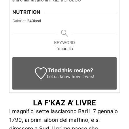
NUTRITION
Calorie:
240
kcal
KEYWORD
focaccia
Tried this recipe?
Let us know
how it was!
LA F’KAZ A’ LIVRE
I magnifici sette lasciarono Bari il 7 gennaio
1799, ai primi albori del mattino, e si
diressero a Sud. Il primo paese che