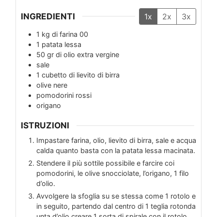
INGREDIENTI
1x
2x
3x
1
kg
di farina 00
1
patata lessa
50
gr
di olio extra vergine
sale
1
cubetto di lievito di birra
olive nere
pomodorini rossi
origano
ISTRUZIONI
Impastare farina, olio, lievito di birra, sale e acqua
calda quanto basta con la patata lessa macinata.
Stendere il più sottile possibile e farcire coi
pomodorini, le olive snocciolate, l’origano, 1 filo
d’olio.
Avvolgere la sfoglia su se stessa come 1 rotolo e
in seguito, partendo dal centro di 1 teglia rotonda
unta d’olio creare 1 sorta di spirale con il rotolo