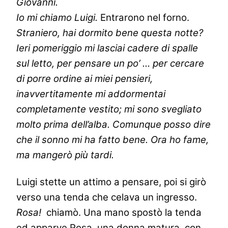
Giovanni.
Io mi chiamo Luigi.
Entrarono nel forno.
Straniero, hai dormito bene questa notte?
Ieri pomeriggio mi lasciai cadere di spalle
sul letto, per pensare un po’ … per cercare
di porre ordine ai miei pensieri,
inavvertitamente mi addormentai
completamente vestito; mi sono svegliato
molto prima dell’alba. Comunque posso dire
che il sonno mi ha fatto bene. Ora ho fame,
ma mangerò più tardi.
L
uigi stette un attimo a pensare, poi si girò
verso una tenda che celava un ingresso.
Rosa!
chiamò. Una mano spostò la tenda
ed apparve Rosa, una donna matura, con