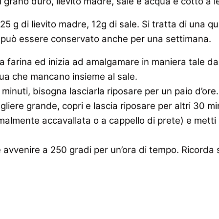
 grano duro, lievito madre, sale e acqua e cotto a 
125 g di lievito madre, 12g di sale. Si tratta di una
e, può essere conservato anche per una settimana.
la farina ed inizia ad amalgamare in maniera tale da 
cqua che mancano insieme al sale.
minuti, bisogna lasciarla riposare per un paio d’ore.
liere grande, copri e lascia riposare per altri 30 min
lmente accavallata o a cappello di prete) e metti il
avvenire a 250 gradi per un’ora di tempo. Ricorda solo