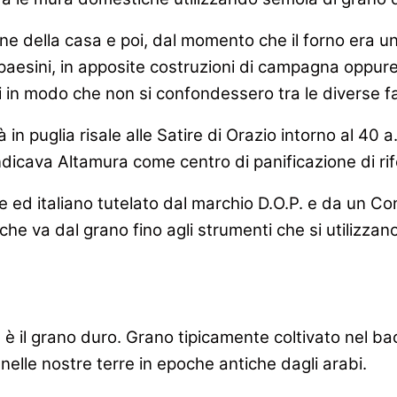
e della casa e poi, dal momento che il forno era un b
aesini, in apposite costruzioni di campagna oppure n
in modo che non si confondessero tra le diverse fa
à in puglia risale alle Satire di Orazio intorno al 40
ndicava Altamura come centro di panificazione di rif
se ed italiano tutelato dal marchio D.O.P. e da un Co
he va dal grano fino agli strumenti che si utilizzan
ra è il grano duro. Grano tipicamente coltivato nel 
nelle nostre terre in epoche antiche dagli arabi.