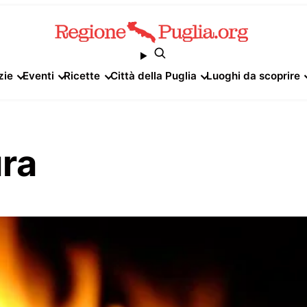
zie
Eventi
Ricette
Città della Puglia
Luoghi da scoprire
ura