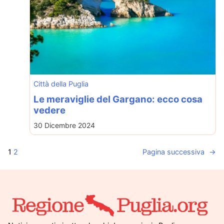
Città della Puglia
Le meraviglie del Gargano: ecco cosa
vedere
30 Dicembre 2024
1
2
Pagina successiva
→