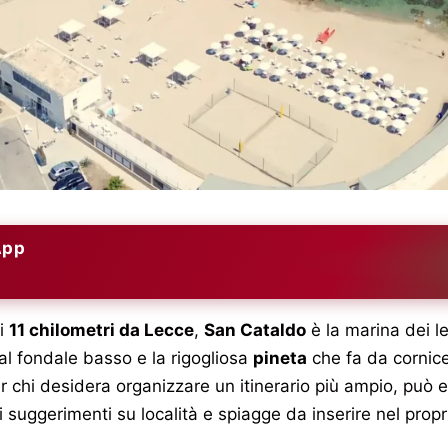
App
li
11 chilometri da Lecce
,
San Cataldo
è la marina dei l
dal fondale basso e la rigogliosa
pineta
che fa da cornice 
r chi desidera organizzare un itinerario più ampio, può 
ti suggerimenti su località e spiagge da inserire nel prop