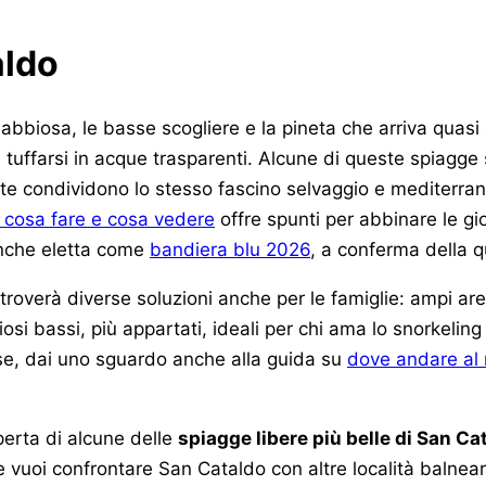
aldo
abbiosa, le basse scogliere e la pineta che arriva quasi
e tuffarsi in acque trasparenti. Alcune di queste spiagge
utte condividono lo stesso fascino selvaggio e mediterra
, cosa fare e cosa vedere
offre spunti per abbinare le gi
 anche eletta come
bandiera blu 2026
, a conferma della qu
troverà diverse soluzioni anche per le famiglie: ampi aren
ciosi bassi, più appartati, ideali per chi ama lo snorkelin
iese, dai uno sguardo anche alla guida su
dove andare al 
perta di alcune delle
spiagge libere più belle di San Ca
 vuoi confrontare San Cataldo con altre località balneari