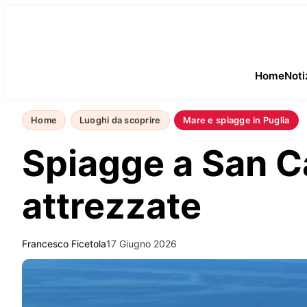
Home
Noti
Home
Luoghi da scoprire
Mare e spiagge in Puglia
Spiagge a San Cat
attrezzate
Francesco Ficetola
17 Giugno 2026