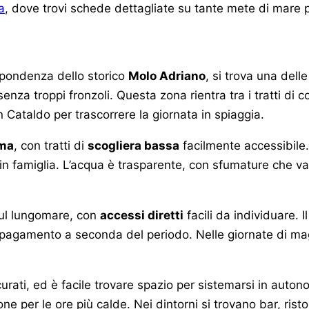
a
, dove trovi schede dettagliate su tante mete di mare p
ispondenza dello storico
Molo Adriano
, si trova una dell
nza troppi fronzoli. Questa zona rientra tra i tratti di c
Cataldo per trascorrere la giornata in spiaggia.
ima
, con tratti di
scogliera bassa
facilmente accessibile
 in famiglia. L’acqua è trasparente, con sfumature che va
sul lungomare, con
accessi diretti
facili da individuare. I
e a pagamento a seconda del periodo. Nelle giornate di ma
rati, ed è facile trovare spazio per sistemarsi in auton
 per le ore più calde. Nei dintorni si trovano bar, rist