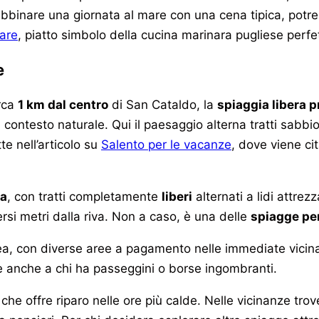
 abbinare una giornata al mare con una cena tipica, pot
mare
, piatto simbolo della cucina marinara pugliese perfet
e
irca
1 km dal centro
di San Cataldo, la
spiaggia libera 
del contesto naturale. Qui il paesaggio alterna tratti sa
te nell’articolo su
Salento per le vacanze
, dove viene ci
ma
, con tratti completamente
liberi
alternati a lidi attrez
si metri dalla riva. Non a caso, è una delle
spiagge pe
nea, con diverse aree a pagamento nelle immediate vicina
e anche a chi ha passeggini o borse ingombranti.
he offre riparo nelle ore più calde. Nelle vicinanze trover