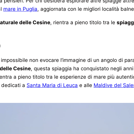
ensieri. Per chi desidera esplorare altre spiagge attrezz
al
mare in Puglia
, aggiornata con le migliori località balne
aturale delle Cesine
, rientra a pieno titolo tra le
spiagg
)
è impossibile non evocare l’immagine di un angolo di pa
delle Cesine
, questa spiaggia ha conquistato negli anni
ientra a pieno titolo tra le esperienze di mare più auten
 dedicati a
Santa Maria di Leuca
e alle
Maldive del Sale