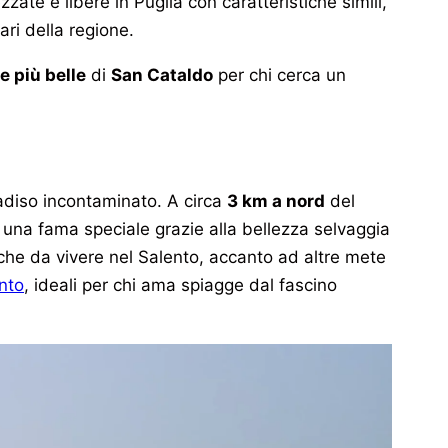
ate e libere in Puglia con caratteristiche simili,
ari della regione.
e più belle
di
San Cataldo
per chi cerca un
radiso incontaminato. A circa
3 km a nord
del
 una fama speciale grazie alla bellezza selvaggia
tiche da vivere nel Salento, accanto ad altre mete
nto
, ideali per chi ama spiagge dal fascino