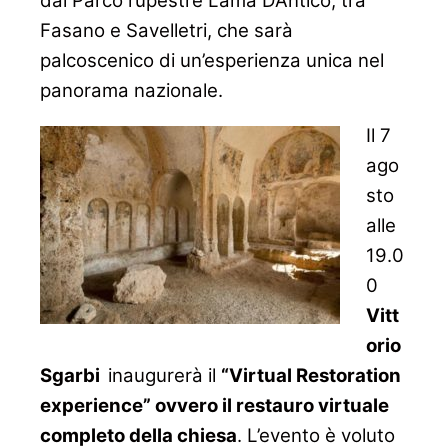
dal Parco rupestre Lama D’Antico, tra
Fasano e Savelletri, che sarà
palcoscenico di un’esperienza unica nel
panorama nazionale.
Il 7
ago
sto
alle
19.0
0
Vitt
orio
Sgarbi
inaugurerà il
“Virtual Restoration
experience” ovvero il restauro virtuale
completo della chiesa
. L’evento è voluto