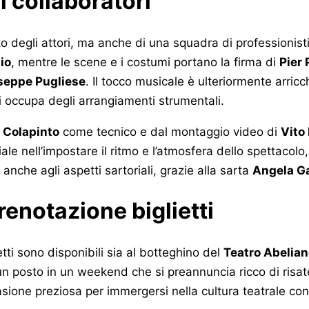
i collaboratori
o degli attori, ma anche di una squadra di professionist
io
, mentre le scene e i costumi portano la firma di
Pier 
seppe Pugliese
. Il tocco musicale è ulteriormente arric
i occupa degli arrangiamenti strumentali.
 Colapinto
come tecnico e dal montaggio video di
Vito
ciale nell’impostare il ritmo e l’atmosfera dello spettac
anche agli aspetti sartoriali, grazie alla sarta
Angela G
renotazione biglietti
etti sono disponibili sia al botteghino del
Teatro Abelia
 un posto in un weekend che si preannuncia ricco di risat
asione preziosa per immergersi nella cultura teatrale co