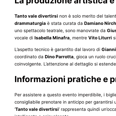
La produzione artistica e 
Tanto vale divertirsi
non è solo merito del talent
drammaturgia
è stata curata da
Damiano Nirch
uno spettacolo teatrale, sono manovrate da
Giu
vocale di
Isabella Minafra
, mentre
Vito Liturri
s
L’aspetto tecnico è garantito dal lavoro di
Gianni
coordinato da
Dino Parrotta
, gioca un ruolo cru
coinvolgente. L’attenzione al dettaglio si estende 
Informazioni pratiche e p
Per assistere a questo evento imperdibile, i bigli
consigliabile prenotare in anticipo per garantirsi
‘
Tanto vale divertirsi
‘ rappresenta quindi un’occ