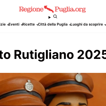
izie
Eventi
Ricette
Città della Puglia
Luoghi da scoprire
tto Rutigliano 202