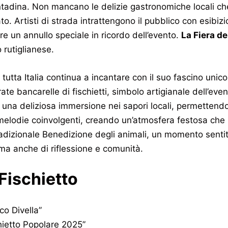
ntadina. Non mancano le delizie gastronomiche locali che 
o. Artisti di strada intrattengono il pubblico con esibizi
re un annullo speciale in ricordo dell’evento.
La Fiera de
o rutiglianese.
 tutta Italia continua a incantare con il suo fascino unico
te bancarelle di fischietti, simbolo artigianale dell’eve
 una deliziosa immersione nei sapori locali, permettendo 
melodie coinvolgenti, creando un’atmosfera festosa che si 
tradizionale Benedizione degli animali, un momento senti
ma anche di riflessione e comunità.
 Fischietto
co Divella”
hietto Popolare 2025”