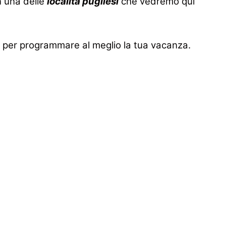
n una delle
località pugliesi
che vedremo qui
tili per programmare al meglio la tua vacanza.