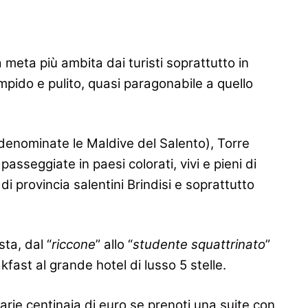
a meta più ambita dai turisti soprattutto in
mpido e pulito, quasi paragonabile a quello
 denominate le Maldive del Salento), Torre
sseggiate in paesi colorati, vivi e pieni di
i provincia salentini Brindisi e soprattutto
ta, dal “
riccone
” allo “
studente squattrinato
”
akfast al grande hotel di lusso 5 stelle.
rie centinaia di euro se prenoti una suite con