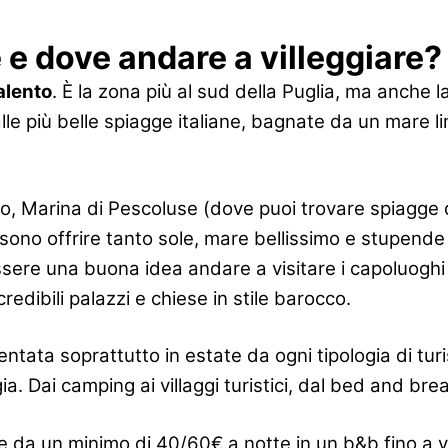
e dove andare a villeggiare?
alento
. È la zona più al sud della Puglia, ma anche l
lle più belle spiagge italiane, bagnate da un mare li
to, Marina di Pescoluse (dove puoi trovare spiagge
ono offrire tanto sole, mare bellissimo e stupende pa
ssere una buona idea andare a visitare i capoluoghi d
redibili palazzi e chiese in stile barocco.
ata soprattutto in estate da ogni tipologia di turis
gia. Dai camping ai villaggi turistici, dal bed and bre
 da un minimo di 40/60€ a notte in un b&b fino a va