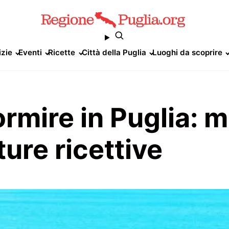
izie
Eventi
Ricette
Città della Puglia
Luoghi da scoprire
mire in Puglia: mig
ture ricettive