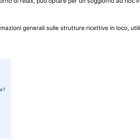
orno di relax, può optare per un soggiorno ad hoc i
mazioni generali sulle strutture ricettive in loco, u
re?