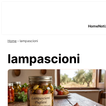
Home
Noti
Home
›
lampascioni
lampascioni