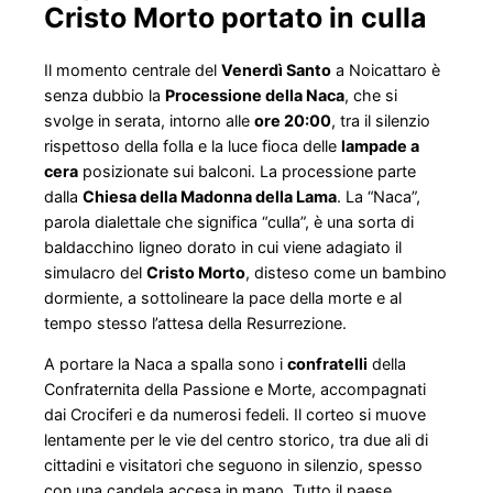
Cristo Morto portato in culla
Il momento centrale del
Venerdì Santo
a Noicattaro è
senza dubbio la
Processione della Naca
, che si
svolge in serata, intorno alle
ore 20:00
, tra il silenzio
rispettoso della folla e la luce fioca delle
lampade a
cera
posizionate sui balconi. La processione parte
dalla
Chiesa della Madonna della Lama
. La “Naca”,
parola dialettale che significa “culla”, è una sorta di
baldacchino ligneo dorato in cui viene adagiato il
simulacro del
Cristo Morto
, disteso come un bambino
dormiente, a sottolineare la pace della morte e al
tempo stesso l’attesa della Resurrezione.
A portare la Naca a spalla sono i
confratelli
della
Confraternita della Passione e Morte, accompagnati
dai Crociferi e da numerosi fedeli. Il corteo si muove
lentamente per le vie del centro storico, tra due ali di
cittadini e visitatori che seguono in silenzio, spesso
con una candela accesa in mano. Tutto il paese