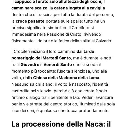
Il
cappuccio forato solo all’altezza degli occhi
, il
camminare scalzo
, la
catena legata alla caviglia
destra che si trascina per tutta la durata del percorso,
la
croce pesante
portata sulle spalle: tutto ha un
preciso significato simbolico. Il Crocifero si
immedesima nella Passione di Cristo, rivivendo
fisicamente il dolore e la fatica della salita al Calvario.
I Crociferi iniziano il loro cammino
dal tardo
pomeriggio del Martedì Santo
, ma è durante le notti
tra il
Giovedì e il Venerdì Santo
che si snoda il
momento più toccante: l’uscita silenziosa, uno alla
volta, dalla
Chiesa della Madonna della Lama
.
Nessuno sa chi siano: il volto è nascosto, l’identità
custodita nel silenzio, perché ciò che conta è solo
l’intimo dialogo tra il penitente e Dio. Vederli avanzare
per le vie strette del centro storico, illuminati dalla sola
luce dei ceri, è qualcosa che tocca profondamente.
La processione della Naca: il