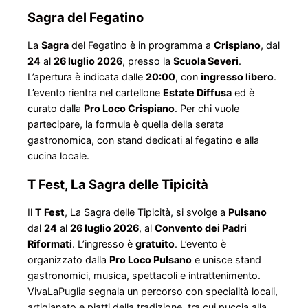
Sagra del Fegatino
La
Sagra
del Fegatino è in programma a
Crispiano
, dal
24
al
26 luglio 2026
, presso la
Scuola Severi
.
L’apertura è indicata dalle
20:00
, con
ingresso libero
.
L’evento rientra nel cartellone
Estate Diffusa
ed è
curato dalla
Pro Loco Crispiano
. Per chi vuole
partecipare, la formula è quella della serata
gastronomica, con stand dedicati al fegatino e alla
cucina locale.
T Fest, La Sagra delle Tipicità
Il
T Fest
, La Sagra delle Tipicità, si svolge a
Pulsano
dal
24
al
26 luglio 2026
, al
Convento dei Padri
Riformati
. L’ingresso è
gratuito
. L’evento è
organizzato dalla
Pro Loco Pulsano
e unisce stand
gastronomici, musica, spettacoli e intrattenimento.
VivaLaPuglia segnala un percorso con specialità locali,
artigianato e piatti della tradizione, tra cui puccia alla