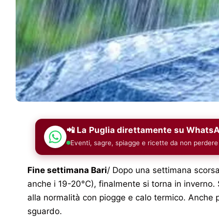
📲 La Puglia direttamente su Whats
Eventi, sagre, spiagge e ricette da non perdere
Fine settimana Bari
/ Dopo una settimana scorsa 
anche i 19-20°C), finalmente si torna in inverno. 
alla normalità con piogge e calo termico. Anch
sguardo.