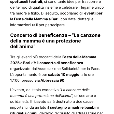
spettacoli teatrali
, ci sono tante idee per trascorrere
del tempo di qualità insieme e celebrare il legame unico
tra madre e figlio. Di seguito, scopriamo gli
eventi per
la Festa della Mamma a Bari
, con date, dettagli e
informazioni utili per partecipare.
Concerto di beneficenza – “La canzone
della mamma è una protezione
dell’anima”
Tra gli eventi più toccanti della
Festa della Mamma
2025 a Bari
c’è il
concerto di beneficenza
organizzato dall’Associazione Solidarietà per la Pace.
L’appuntamento è per
sabato 10 maggio
, alle ore
17:00, presso
via Abbrescia 90
.
L’evento, dal titolo evocativo “
La canzone della
mamma è una protezione dell’anima
”, unisce arte e
solidarietà. Il ricavato sarà destinato a due cause
importanti: da un lato il
sostegno a madri e bambini
rifugiati ucraini
, dall’altro l’acquisto di attrezzature per