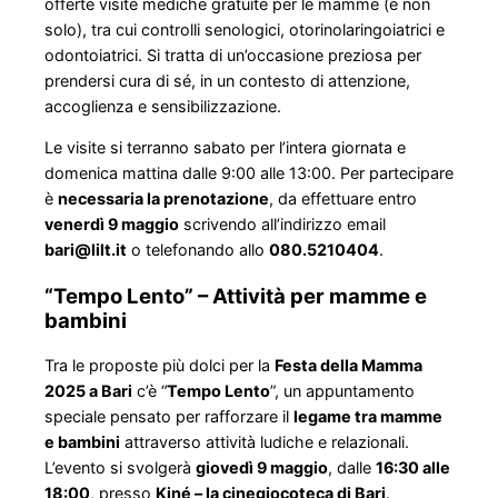
offerte visite mediche gratuite per le mamme (e non
solo), tra cui controlli senologici, otorinolaringoiatrici e
odontoiatrici. Si tratta di un’occasione preziosa per
prendersi cura di sé, in un contesto di attenzione,
accoglienza e sensibilizzazione.
Le visite si terranno sabato per l’intera giornata e
domenica mattina dalle 9:00 alle 13:00. Per partecipare
è
necessaria la prenotazione
, da effettuare entro
venerdì 9 maggio
scrivendo all’indirizzo email
bari@lilt.it
o telefonando allo
080.5210404
.
“Tempo Lento” – Attività per mamme e
bambini
Tra le proposte più dolci per la
Festa della Mamma
2025 a Bari
c’è “
Tempo Lento
”, un appuntamento
speciale pensato per rafforzare il
legame tra mamme
e bambini
attraverso attività ludiche e relazionali.
L’evento si svolgerà
giovedì 9 maggio
, dalle
16:30 alle
18:00
, presso
Kiné – la cinegiocoteca di Bari
.