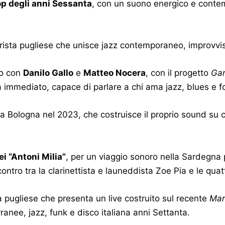
p degli anni Sessanta
, con un suono energico e contem
arrista pugliese che unisce jazz contemporaneo, improv
rio con
Danilo Gallo
e
Matteo Nocera
, con il progetto
Gar
 immediato, capace di parlare a chi ama jazz, blues e f
 a Bologna nel 2023, che costruisce il proprio sound su 
i “Antoni Milia”
, per un viaggio sonoro nella Sardegna 
ntro tra la clarinettista e launeddista Zoe Pia e le quat
a pugliese che presenta un live costruito sul recente
Mar
anee, jazz, funk e disco italiana anni Settanta.