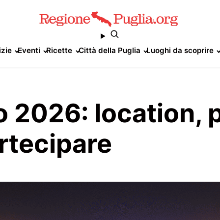
izie
Eventi
Ricette
Città della Puglia
Luoghi da scoprire
 2026: location,
artecipare