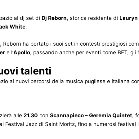
spazio al dj set di
Dj Reborn
, storica residente di
Lauryn 
ack White
.
 Reborn ha portato i suoi set in contesti prestigiosi co
er
e l’
Apollo
, passando anche per eventi come BET, gli
ovi talenti
o ai nuovi percorsi della musica pugliese e italiana co
zierà alle
21.30
con
Scannapieco – Geremia Quintet
, 
 Festival Jazz di Saint Moritz, fino a numerosi festival it