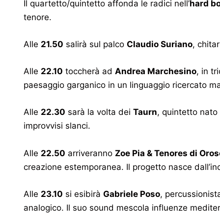
Il quartetto/quintetto affonda le radici nell’
hard bo
tenore.
Alle
21.50
salirà sul palco
Claudio Suriano
, chit
Alle
22.10
toccherà ad
Andrea Marchesino
, in t
paesaggio garganico in un linguaggio ricercato ma
Alle
22.30
sarà la volta dei
Taurn
, quintetto nato
improvvisi slanci.
Alle
22.50
arriveranno
Zoe Pia & Tenores di Orose
creazione estemporanea. Il progetto nasce dall’inco
Alle
23.10
si esibirà
Gabriele Poso
, percussionist
analogico. Il suo sound mescola influenze mediterr