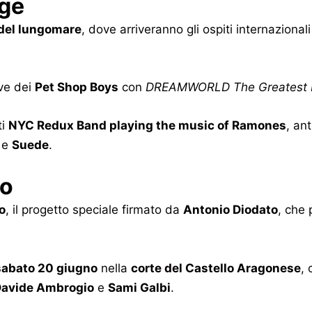
age
del lungomare
, dove arriveranno gli ospiti internazional
ive dei
Pet Shop Boys
con
DREAMWORLD The Greatest H
ti
NYC Redux Band playing the music of Ramones
, an
e
Suede
.
eo
o
, il progetto speciale firmato da
Antonio Diodato
, che 
 sabato 20 giugno
nella
corte del Castello Aragonese
, 
avide Ambrogio
e
Sami Galbi
.