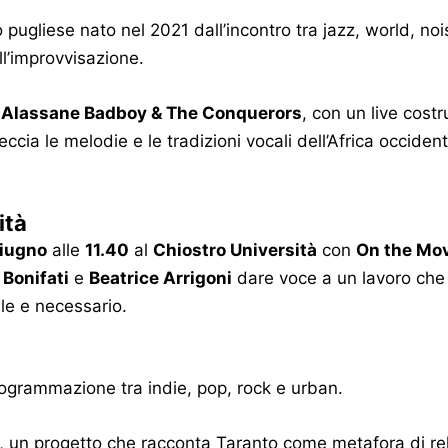
o pugliese nato nel 2021 dall’incontro tra jazz, world, no
all’improvvisazione.
i
Alassane Badboy & The Conquerors
, con un live cost
treccia le melodie e le tradizioni vocali dell’Africa occide
ità
giugno
alle
11.40
al
Chiostro Università
con
On the Mo
 Bonifati
e
Beatrice Arrigoni
dare voce a un lavoro che 
le e necessario.
rogrammazione tra indie, pop, rock e urban.
, un progetto che racconta Taranto come metafora di relaz