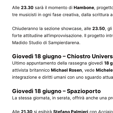
Alle
23.30
sarà il momento di
Hambone
, progett
tre musicisti in ogni fase creativa, dalla scrittura 
Chiuderanno la sezione showcase, alle
23.50
, gl
forte attitudine all’improvvisazione. Il progetto in
Madido Studio di Sampierdarena.
Giovedì 18 giugno – Chiostro Univers
Ultimo appuntamento della rassegna giovedì
18 
attivista britannico
Michael Rosen
, vede
Michele
integrazione e diritti umani con uno sguardo attua
Giovedì 18 giugno – Spazioporto
La stessa giornata, in serata, offrirà anche una p
Alle
21.30
si esibirà
Stefano Palmieri
con
Acciaio