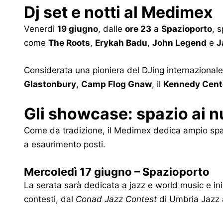
Dj set e notti al Medimex
Venerdì
19 giugno
, dalle
ore 23
a
Spazioporto
, 
come
The Roots
,
Erykah Badu
,
John Legend
e
J
Considerata una pioniera del DJing internazionale,
Glastonbury
,
Camp Flog Gnaw
, il
Kennedy Cent
Gli showcase: spazio ai nu
Come da tradizione, il Medimex dedica ampio spazi
a esaurimento posti.
Mercoledì 17 giugno – Spazioporto
La serata sarà dedicata a jazz e world music e ini
contesti, dal
Conad Jazz Contest
di Umbria Jazz al